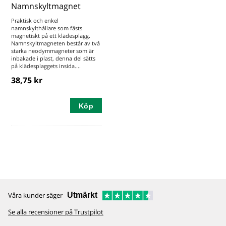
Namnskyltmagnet
Praktisk och enkel
namnskylthållare som fästs
magnetiskt på ett klädesplagg.
Namnskyltmagneten består av två
starka neodymmagneter som är
inbakade i plast, denna del sätts
på klädesplaggets insida....
38,75 kr
Köp
Våra kunder säger
Utmärkt
Se alla recensioner på Trustpilot