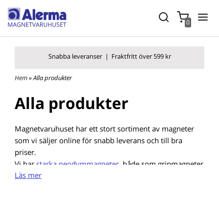
0
Snabba leverans
er |
Fraktfritt över 599 kr
Hem
» Alla produkter
Alla produkter
Magnetvaruhuset har ett stort sortiment av magneter
som vi säljer online för snabb leverans och till bra
priser.
Vi har
starka neodymmagneter
, både som gripmagneter
Läs mer
och som råmagneter. Vi har också ett stort sortiment av
ferritmagneter
. Vi har även flexibla magnetmaterial,
som
magnetfolie
,
magnettejp
och
magnetiska etiketter
.