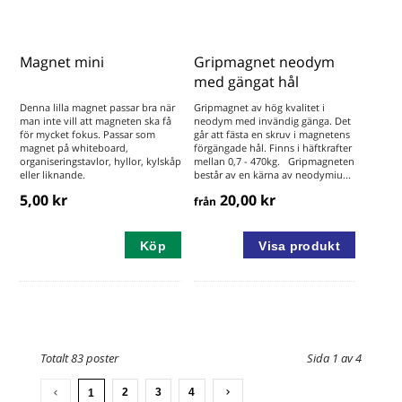
Magnet mini
Gripmagnet neodym
med gängat hål
Denna lilla magnet passar bra när
Gripmagnet av hög kvalitet i
man inte vill att magneten ska få
neodym med invändig gänga. Det
för mycket fokus. Passar som
går att fästa en skruv i magnetens
magnet på whiteboard,
förgängade hål. Finns i häftkrafter
organiseringstavlor, hyllor, kylskåp
mellan 0,7 - 470kg. Gripmagneten
eller liknande.
består av en kärna av neodymiu...
5,00 kr
20,00 kr
från
Köp
Totalt 83 poster
Sida 1 av 4
2
3
4
1