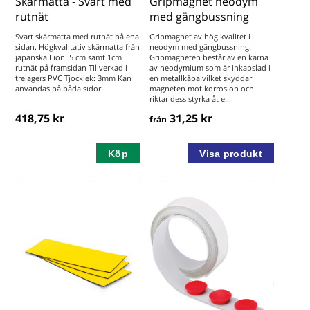
Skärmatta - Svart med
Gripmagnet neodym
rutnät
med gängbussning
Svart skärmatta med rutnät på ena
Gripmagnet av hög kvalitet i
sidan. Högkvalitativ skärmatta från
neodym med gängbussning.
japanska Lion. 5 cm samt 1cm
Gripmagneten består av en kärna
rutnät på framsidan Tillverkad i
av neodymium som är inkapslad i
trelagers PVC Tjocklek: 3mm Kan
en metallkåpa vilket skyddar
användas på båda sidor.
magneten mot korrosion och
riktar dess styrka åt e...
418,75 kr
31,25 kr
från
Köp