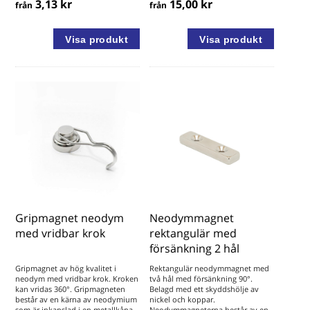
3,13 kr
15,00 kr
från
från
Gripmagnet neodym
Neodymmagnet
med vridbar krok
rektangulär med
försänkning 2 hål
Gripmagnet av hög kvalitet i
Rektangulär neodymmagnet med
neodym med vridbar krok. Kroken
två hål med försänkning 90°.
kan vridas 360°. Gripmagneten
Belagd med ett skyddshölje av
består av en kärna av neodymium
nickel och koppar.
som är inkapslad i en metallkåpa
Neodymmagneterna består av en