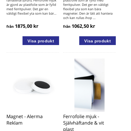
råmaterial (brun). Ferrofolie mjuk
plastfolie som är fylld med
är gjord av plastfolie som är fylld
ferritpulver. Det ger en väldigt
med ferritpulver. Det ger en
flexibel yta som kan bära
väldigt flexibel yta som kan bär...
magneter. Den är lätt att hantera
och kan rullas ihop ...
1875,00 kr
1062,50 kr
från
från
Magnet - Alerma
Ferrofolie mjuk -
Reklam
Självhäftande & vit
plast