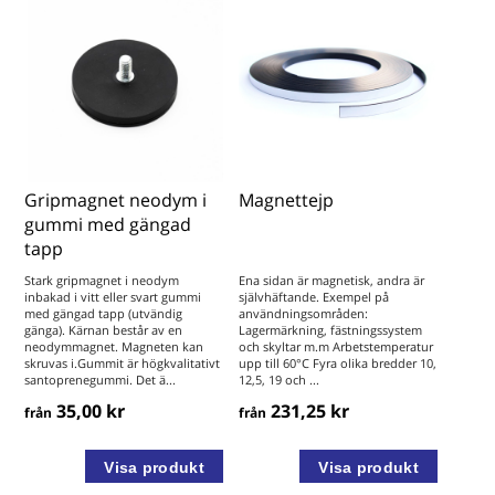
Gripmagnet neodym i
Magnettejp
gummi med gängad
tapp
Stark gripmagnet i neodym
Ena sidan är magnetisk, andra är
inbakad i vitt eller svart gummi
självhäftande. Exempel på
med gängad tapp (utvändig
användningsområden:
gänga). Kärnan består av en
Lagermärkning, fästningssystem
neodymmagnet. Magneten kan
och skyltar m.m Arbetstemperatur
skruvas i.Gummit är högkvalitativt
upp till 60°C Fyra olika bredder 10,
santoprenegummi. Det ä...
12,5, 19 och ...
35,00 kr
231,25 kr
från
från