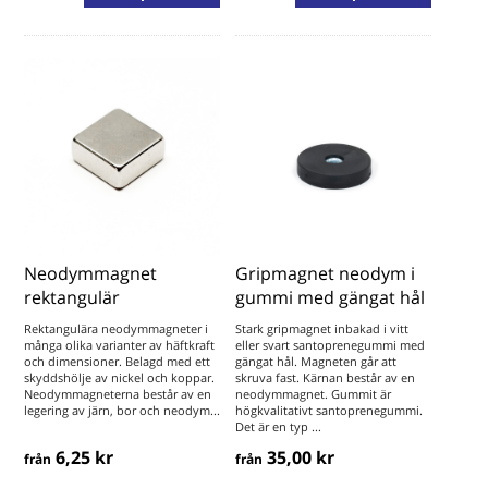
Vi har ett brett sortiment av neodymmagneter i lager. Dessa
fantastistka små supermagneter erbjuder vi med självhäftning
och försänkningar av olika slag.
Neodymmagnet
Gripmagnet neodym i
rektangulär
gummi med gängat hål
Rektangulära neodymmagneter i
Stark gripmagnet inbakad i vitt
många olika varianter av häftkraft
eller svart santoprenegummi med
och dimensioner. Belagd med ett
gängat hål. Magneten går att
skyddshölje av nickel och koppar.
skruva fast. Kärnan består av en
Neodymmagneterna består av en
neodymmagnet. Gummit är
legering av järn, bor och neodym...
högkvalitativt santoprenegummi.
Det är en typ ...
6,25 kr
35,00 kr
från
från