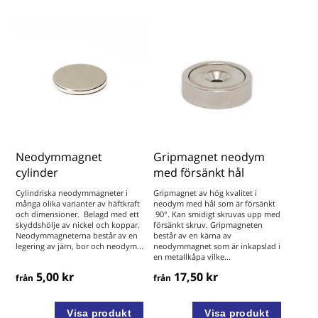
Var försiktig vid hantering av neodymmagneter då de är väldigt
starka, läs mer om hur magneter skall hanteras under
m
agnetfakta.
Användningsområden och fördelar med
neodymmagneter
Neodymmagneter används bland annat i elektroniska apparater
såsom datorer, mikrovågsugnar och sensorer, men även inom
magnetterapi samt i metalldetektorer. Neodymmagneter är den
starkaste typen av permanentmagnet. Den har till stor del ersatt
Neodymmagnet
Gripmagnet neodym
andra typer av magneter i många applikationer där starka
cylinder
med försänkt hål
permanentmagneter krävs, till exempel i motorer, hårddiskar och
Cylindriska neodymmagneter i
Gripmagnet av hög kvalitet i
många olika varianter av häftkraft
i batteridrivna verktyg. Magneterna har en väldig bredd av
neodym med hål som är försänkt
och dimensioner. Belagd med ett
90°. Kan smidigt skruvas upp med
användningsområden men kan bland annat användas vid
skyddshölje av nickel och koppar.
försänkt skruv. Gripmagneten
Neodymmagneterna består av en
består av en kärna av
magnetfiske, upphängning, magnetiska lås i skåp, för
legering av järn, bor och neodym...
neodymmagnet som är inkapslad i
upphängning på skoltavlor eller kyl och frys, och för flexibel
en metallkåpa vilke...
upphängning av till exempel verktyg och köksredskap. Magneter
5,00 kr
17,50 kr
från
från
i neodymium är också användbara i alla sammanhang där stark
flexibel fogning behövs, exempelvis vid möbelkonstruktion