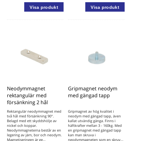
Neodymmagnet
Gripmagnet neodym
rektangulär med
med gängad tapp
försänkning 2 hål
Rektangulär neodymmagnet med
Gripmagnet av hög kvalitet i
två hål med försänkning 90°.
neodym med gängad tapp, även
Belagd med ett skyddshölje av
kallat utvändig gänga. Finns i
nickel och koppar.
häftkrafter mellan 3 - 160kg. Med
Neodymmagneterna består av en
en gripmagnet med gängad tapp
legering av järn, bor och neodym.
kan man skruva i
Magnetiseringen är ge...
neodymmagneten som en skruv...