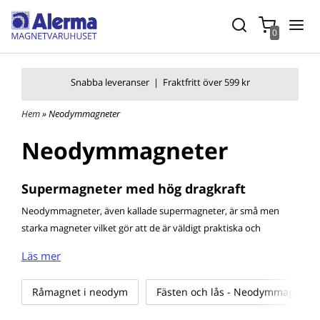
0
Snabba leverans
er |
Fraktfritt över 599 kr
Hem
» Neodymmagneter
Neodymmagneter
Supermagneter med hög dragkraft
Neodymmagneter, även kallade supermagneter, är små men
starka magneter vilket gör att de är väldigt praktiska och
prisvärda för många applikationer. Vi har
neodymmagneter som
Läs mer
råmagneter
, som
gripmagneter med stålhölje och hål/gänga för
skruv
. Vi har också
gripmagneter i neodym och gummi.
Våra
Råmagnet i neodym
Fästen och lås - Neodymmagneter
magneter i neodymium är belagda med ett skyddshölje av nickel
och koppar. De består av en legering av järn, bor och neodym.