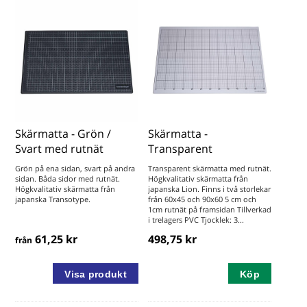
Skärmatta - Grön /
Skärmatta -
Svart med rutnät
Transparent
Grön på ena sidan, svart på andra
Transparent skärmatta med rutnät.
sidan. Båda sidor med rutnät.
Högkvalitativ skärmatta från
Högkvalitativ skärmatta från
japanska Lion. Finns i två storlekar
japanska Transotype.
från 60x45 och 90x60 5 cm och
1cm rutnät på framsidan Tillverkad
i trelagers PVC Tjocklek: 3...
61,25 kr
498,75 kr
från
Köp