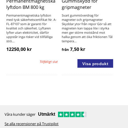
Permanentmagnetiska
Gummiskydd för
lyftdon BM 800 kg
gripmagneter
Permanentmagnetiska lyftdon
Svart gummiöverdrag för
med tysk säkerhetscertifikat Nr. A-
magneter och gripmagneter
FL-87107 som är garanti för
Skyddar ytor från repor Gör så att
kvalitet och säkerhet. Lyftaren
magneten kan tappa lite i styrka
lyfter utan elektricitet, därför
men ger större motstånd mot
uppstår inga risker vid tillfälliga
halka genom att öka friktionen Tål
strö...
tempera...
12250,00 kr
7,50 kr
från
Tillfälligt slut
Våra kunder säger
Utmärkt
Se alla recensioner på Trustpilot