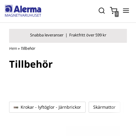
0
Snabba leverans
er |
Fraktfritt över 599 kr
Hem
» Tillbehör
Tillbehör
Krokar - lyftöglor - Järnbrickor
Skärmattor
Kni