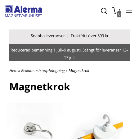
0
Snabba leverans
er |
Fraktfritt över 599 kr
Reducerad bemanning 1 juli–9 augusti. Stängt för leveranser 13–
17 juli.
Hem
»
Reklam och upphängning
» Magnetkrok
Magnetkrok