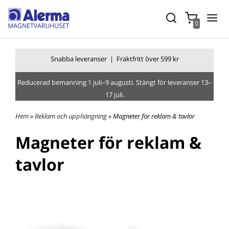
0
Snabba leverans
er |
Fraktfritt över 599 kr
Reducerad bemanning 1 juli–9 augusti. Stängt för leveranser 13–
17 juli.
Hem
»
Reklam och upphängning
» Magneter för reklam & tavlor
Magneter för reklam &
tavlor